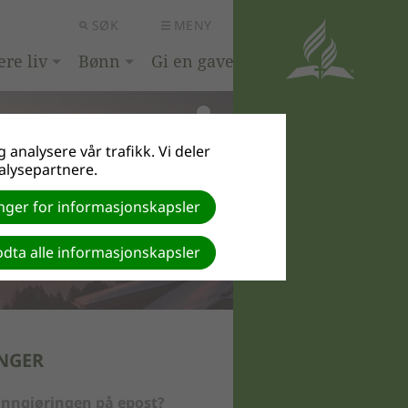
SØK
MENY
ere liv
Bønn
Gi en gave
 analysere vår trafikk. Vi deler
alysepartnere.
linger for informasjonskapsler
dta alle informasjonskapsler
NGER
nngjøringen på epost?