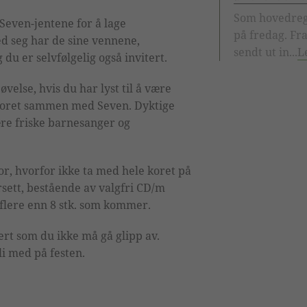
Som hovedreg
even-jentene for å lage
på fredag. Fra
ed seg har de sine vennene,
sendt ut in...
L
du er selvfølgelig også invitert.
velse, hvis du har lyst til å være
ekoret sammen med Seven. Dyktige
ære friske barnesanger og
or, hvorfor ikke ta med hele koret på
rsett, bestående av valgfri CD/m
 flere enn 8 stk. som kommer.
ert som du ikke må gå glipp av.
li med på festen.