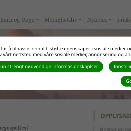
Barn og Unge
Menighetsliv
Nyheter
Frisk
or å tilpasse innhold, støtte egenskaper i sosiale medier og
 vårt nettsted med våre sosiale medier, annonsering og an
un strengt nødvendige informasjonskaplser
Innstil
Go
OPPLYSNI
negospelfest!
Ønsker du ku