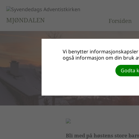
MJØNDALEN
Forsiden
Vi benytter informasjonskapsler f
også informasjon om din bruk av
Godta k
Bli med på høstens store bar