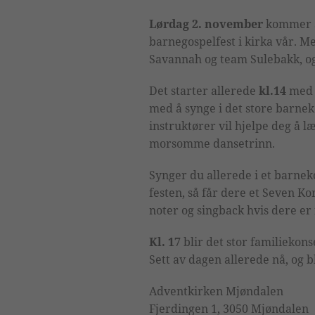
Lørdag 2. november
kommer S
barnegospelfest i kirka vår. M
Savannah og team Sulebakk, og 
Det starter allerede
kl.14
med ø
med å synge i det store barn
instruktører vil hjelpe deg å l
morsomme dansetrinn.
Synger du allerede i et barnek
festen, så får dere et Seven Ko
noter og singback hvis dere er
Kl. 17
blir det stor familiekons
Sett av dagen allerede nå, og b
Adventkirken Mjøndalen
Fjerdingen 1, 3050 Mjøndalen