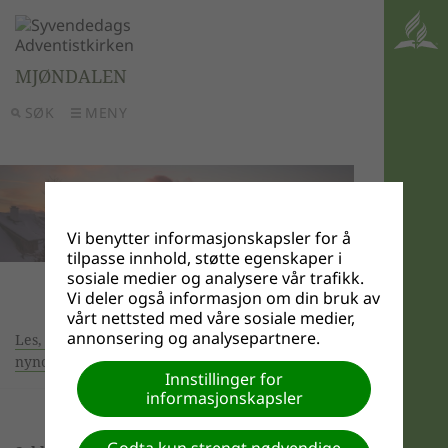
MJØNDALEN
SØK
MENY
Vi benytter informasjonskapsler for å
tilpasse innhold, støtte egenskaper i
sosiale medier og analysere vår trafikk.
Vi deler også informasjon om din bruk av
vårt nettsted med våre sosiale medier,
annonsering og analysepartnere.
Les, eller få opplest dagens bibelord på bokmål,
nynorsk eller nordsamisk
Innstillinger for
informasjonskapsler
Godta kun strengt nødvendige