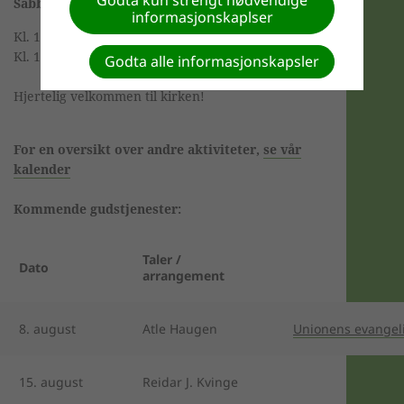
Sabbaten 8. august
informasjonskaplser
Kl. 10.00 Bibelgruppe
Kl. 11.15 Gudstjeneste. Taler: Atle Haugen
Godta alle informasjonskapsler
Hjertelig velkommen til kirken!
For en oversikt over andre aktiviteter,
se vår
kalender
Kommende gudstjenester:
Taler /
Dato
arrangement
8. august
Atle Haugen
Unionens evangeli
15. august
Reidar J. Kvinge