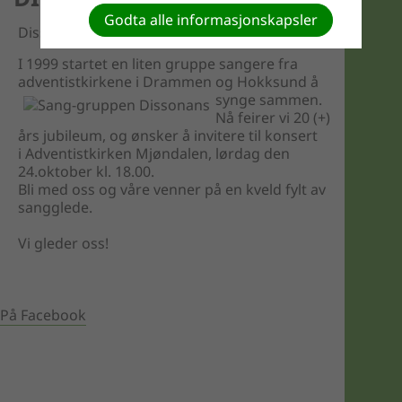
Godta alle informasjonskapsler
Dissonans inviterer til jubileumskonsert
I 1999 startet en liten gruppe sangere fra
adventistkirkene i Drammen og Hokksund å
synge sammen.
Nå feirer vi 20 (+)
års jubileum, og ønsker å invitere til konsert
i Adventistkirken Mjøndalen, lørdag den
24.oktober kl. 18.00.
Bli med oss og våre venner på en kveld fylt av
sangglede.
Vi gleder oss!
På Facebook