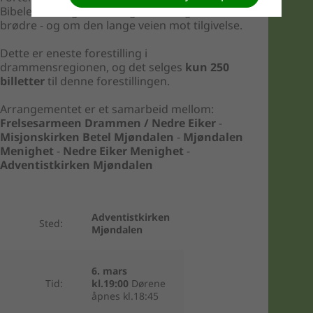
Bibelens mange fortellinger om krig mellom
brødre - og om den lange veien mot tilgivelse.
Dette er eneste forestilling i
drammensregionen, og det selges
kun 250
billetter
til denne forestillingen.
Arrangementet er et samarbeid mellom:
Frelsesarmeen Drammen / Nedre Eiker
-
Misjonskirken Betel Mjøndalen
-
Mjøndalen
Menighet
-
Nedre Eiker Menighet
-
Adventistkirken Mjøndalen
Adventistkirken
Sted:
Mjøndalen
6. mars
Tid:
kl.19:00
Dørene
åpnes kl.18:45