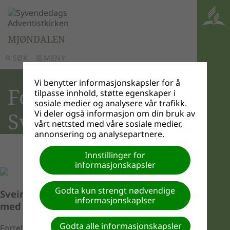
MJØNDALEN
SØK
MENY
Vi benytter informasjonskapsler for å
Forestilling med
tilpasse innhold, støtte egenskaper i
sosiale medier og analysere vår trafikk.
Svein Tindberg
Vi deler også informasjon om din bruk av
vårt nettsted med våre sosiale medier,
annonsering og analysepartnere.
Innstillinger for
informasjonskapsler
Godta kun strengt nødvendige
Svein Tindberg besøker Mjøndalen
informasjonskaplser
med forestillingen: Esau og Jakob
Godta alle informasjonskapsler
Fortellingen om Abrahams barnebarn, er en av