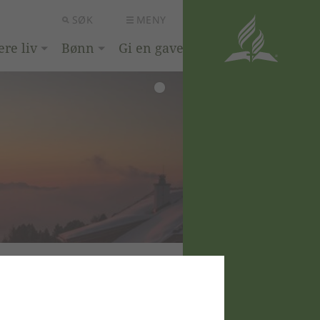
SØK
MENY
ere liv
Bønn
Gi en gave
NGER
nngjøringen på epost?