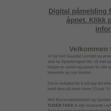
Digital påmelding 
åpnet. Klikk 
info
Velkommen t
Vi har leid Gausdal Leirsted og øns
skal ha Speidervigsel der, så møt o
helgen er variert og passer for alle a
krevende og noe kreativt.
Det er mulighet for å slå opp telt ell
meld dere på turen innen 15.mai. Vi 
Mvh Barnesabbatskolen og Speidere
TUSEN TAKK
til alle involverte i 
Dere har gjort en helt superduper-fe