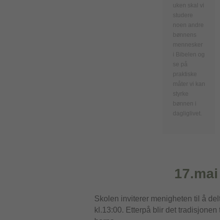
uken skal vi
studere
noen andre
bønnens
mennesker
i Bibelen og
se på
praktiske
måter vi kan
styrke
bønnen i
dagliglivet.
17.mai
Skolen inviterer menigheten til å de
kl.13:00. Etterpå blir det tradisjonen