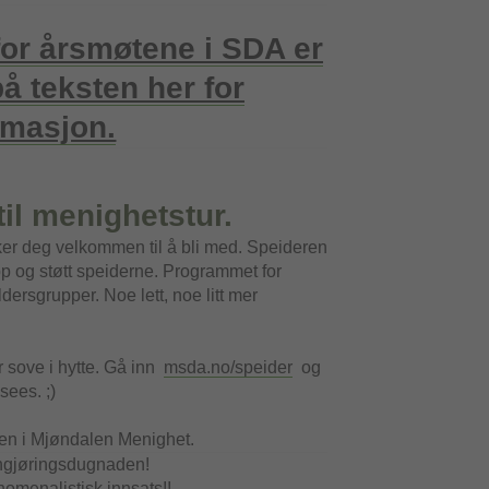
for årsmøtene i SDA er
på teksten her for
rmasjon.
il menighetstur.
ker deg velkommen til å bli med. Speideren
pp og støtt speiderne. Programmet for
ldersgrupper. Noe lett, noe litt mer
er sove i hytte. Gå inn
msda.no/speider
og
sees. ;)
n i Mjøndalen Menighet.
rengjøringsdugnaden!
nomenalistisk innsats!!