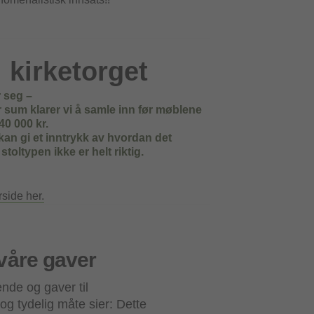
l kirketorget
 seg –
or sum klarer vi å samle inn før møblene
40 000 kr.
 kan gi et inntrykk av hvordan det
stoltypen ikke er helt riktig.
side her.
våre gaver
ende og gaver til
og tydelig måte sier: Dette