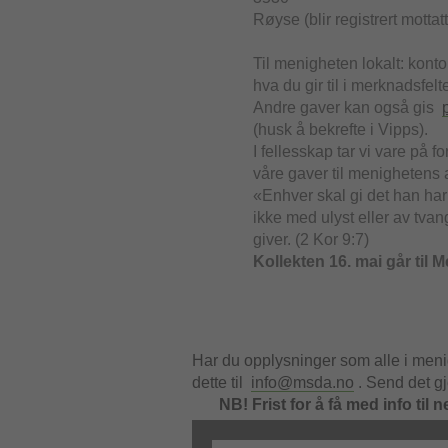
Røyse (blir registrert mottat
Til menigheten lokalt: kont
hva du gir til i merknadsfelt
Andre gaver kan også gis
(husk å bekrefte i Vipps).
I fellesskap tar vi vare på f
våre gaver til menighetens a
«Enhver skal gi det han har b
ikke med ulyst eller av tva
giver. (2 Kor 9:7)
Kollekten 16. mai går til M
Har du opplysninger som alle i meni
dette til
info@msda.no
. Send det gj
NB! Frist for å få med info til