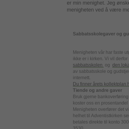
er min menighet. Jeg ønsk
menigheten ved å være med
Sabbatsskolegaver og gud
Menigheten vår har faste ut
ikke er i kirken. Vi vil derfo
sabbatsskolen
og
den lok
av sabbatsskole og gudstje
internett.
Du finner årets kollektplan h
Tiende og andre gaver
Bruk gjerne bankoverføring 
koster oss en prosentandel 
Menigheten overfører det vi
helhet til Adventistkirken s
betales direkte til konto 30
3530