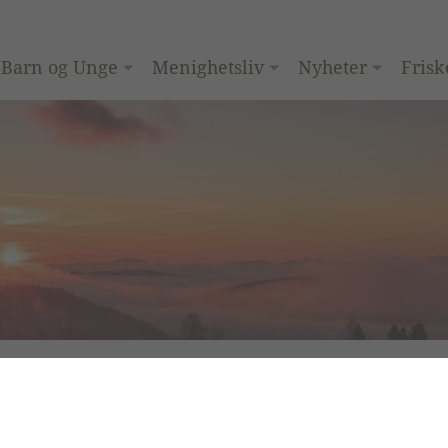
Barn og Unge
Menighetsliv
Nyheter
Frisk
OPPLYSNI
Ønsker du ku