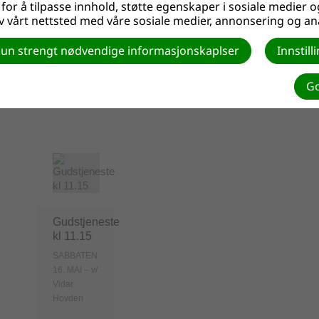
or å tilpasse innhold, støtte egenskaper i sosiale medier og
SABBATEN 16.MAI
Som hovedrege
 vårt nettsted med våre sosiale medier, annonsering og an
fredag. Fra tid 
møte og deltakelse er av stor betydning for
un strengt nødvendige informasjonskaplser
Innstil
in...
Les mer
 ikke har anledning til å komme i kirken,
endes på Youtube
Go
Gudstjeneste
kl 11.15
SABBATEN
16. MAI – v/
Vidar
Hovden