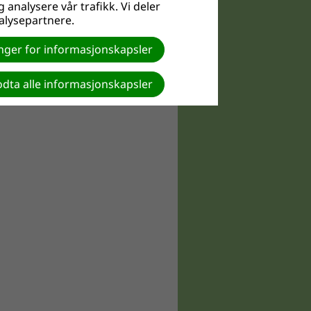
 analysere vår trafikk. Vi deler
l sendes kunngjøringene ut på
alysepartnere.
til annen kan det også bli sendt ut
linger for informasjonskapsler
dta alle informasjonskapsler