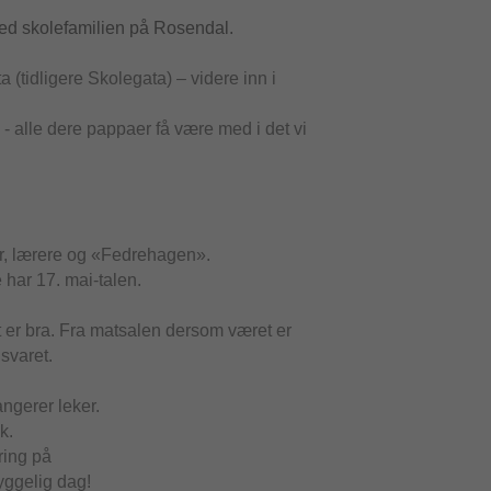
 med skolefamilien på Rosendal.
a (tidligere Skolegata) – videre inn i
o - alle dere pappaer få være med i det vi
er, lærere og «Fedrehagen».
 har 17. mai-talen.
 er bra. Fra matsalen dersom været er
svaret.
angerer leker.
k.
iring på
yggelig dag!