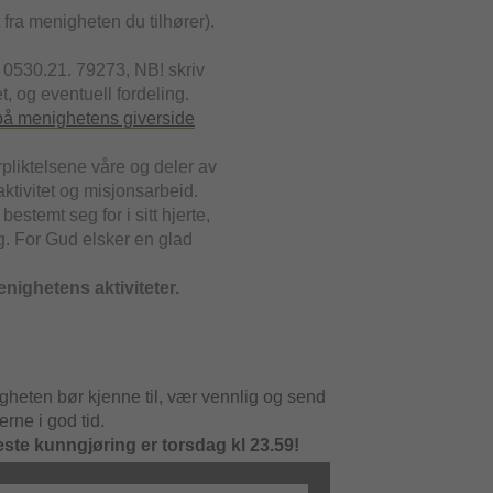
t fra menigheten du tilhører).
o 0530.21. 79273, NB! skriv
et, og eventuell fordeling.
på menighetens giverside
orpliktelsene våre og deler av
ktivitet og misjonsarbeid.
estemt seg for i sitt hjerte,
ng. For Gud elsker en glad
enighetens aktiviteter.
gheten bør kjenne til, vær vennlig og send
erne i god tid.
 neste kunngjøring er torsdag kl 23.59!