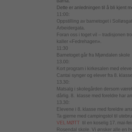
barna.
Dette er anledningen til å bli kjent
11:00:
Oppstilling av barnetoget i Solløsgat
Arbeidergata.
Foran oss i toget vil – tradisjonen tr
kaller «Fedrehagen».
11:30
Barnetoget går fra Mjøndalen skole
13.00:
Kort program i kirkesalen med elev
Cantai synger og elever fra 8. klasse
13.30:
Matsalg i skolegården dersom været
dårlig. 8. klasse med foreldre har an
13.30:
Elevene i 8. klasse med foreldre arr
Ta gjerne med campingstol til utebru
VEL MØTT
til en koselig 17. mai-fe
Rosendal skole. Vi ønsker alle en h