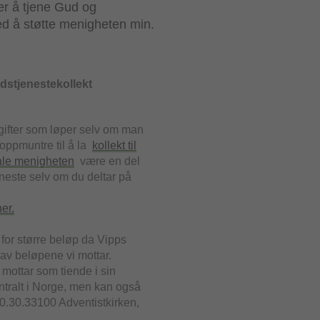
er å tjene Gud og
 å støtte menigheten min.
stjenestekollekt
gifter som løper selv om man
r oppmuntre til å la
kollekt til
ale menigheten
være en del
neste selv om du deltar på
er.
for større beløp da Vipps
av beløpene vi mottar.
 mottar som tiende i sin
entralt i Norge, men kan også
00.30.33100 Adventistkirken,